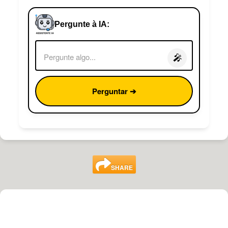
Pergunte à IA:
🎤
Perguntar ➔
SHARE