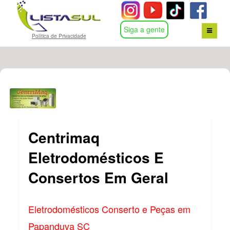
Siga a gente
Política de Privacidade
HOME
BUSCA POR ASSUNTO
CONTATO
Centrimaq
LOGIN
Eletrodomésticos E
Consertos Em Geral
Eletrodomésticos Conserto e Peças em
Papanduva SC