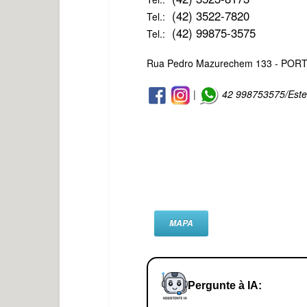
(42) 3522-7820
Tel.:
(42) 99875-3575
Tel.:
Rua Pedro Mazurechem 133 - PORTO
|
42 998753575/Este
MAPA
Pergunte à IA: