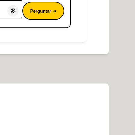
Perguntar ➔
🎤