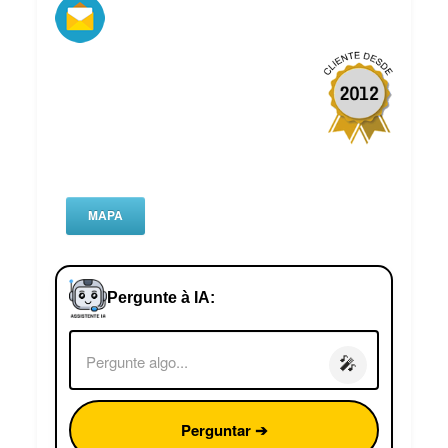
MAPA
Pergunte à IA:
🎤
Perguntar ➔