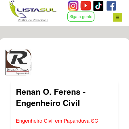
Siga a gente
Política de Privacidade
HOME
BUSCA POR ASSUNTO
CONTATO
LOGIN
Renan O. Ferens -
Engenheiro Civil
Engenheiro Civil em Papanduva SC