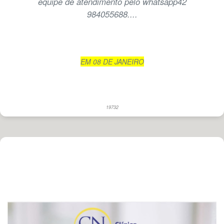
equipe de atendimento pelo whatsapp42
984055688....
EM 08 DE JANEIRO
19732