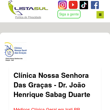
Siga a gente
Política de Privacidade
HOME
BUSCA POR ASSUNTO
CONTATO
LOGIN
Clínica Nossa Senhora
Das Graças - Dr. João
Henrique Sabag Duarte
Médicos Clínica Geral em Irati PR