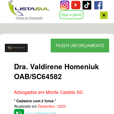
Siga a gente
Política de Privacidade
HOME
BUSCA POR ASSUNTO
FAZER UM ORÇAMENTO
CONTATO
Dra. Valdirene Homeniuk
LOGIN
OAB/SC64582
Advogados em Monte Castelo SC
* Cadastro com 2 fotos *
Atualizado em
Dezembro / 2023
(47) 47996874782